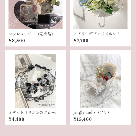
コフレロージュ（完成品）
メアリーポピンズ《ホワイ
ト》
¥8,500
¥7,700
オデット《リボンのブロー
Jingle Bells（ソリ）
チ》
¥4,400
¥15,400