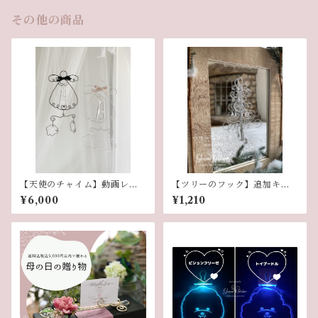
その他の商品
【天使のチャイム】動画レッ
【ツリーのフック】追加キッ
スン
ト
¥6,000
¥1,210