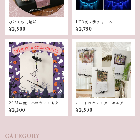
ひとくち花壇©︎
LED夜ん歩チャーム
¥2,500
¥2,750
2025年度 ハロウィン★ナイ
ハートのカレンダーホルダー
トレッスン
（単品）
¥2,200
¥2,500
CATEGORY