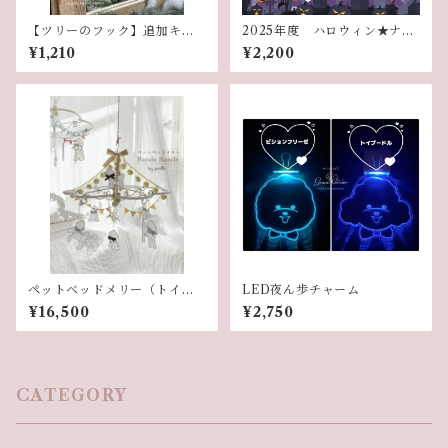
【ツリーのフック】追加キッ
2025年度 ハロウィン★ナイ
ト
トレッスン
¥1,210
¥2,200
ペットベッドメリー（トイプ
LED夜ん歩チャーム
ードル）
¥16,500
¥2,750
CATEGORY