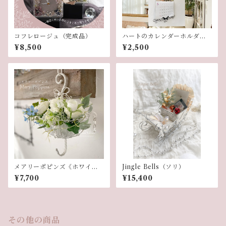
コフレロージュ（完成品）
ハートのカレンダーホルダー
（単品）
¥8,500
¥2,500
メアリーポピンズ《ホワイ
Jingle Bells（ソリ）
ト》
¥7,700
¥15,400
その他の商品