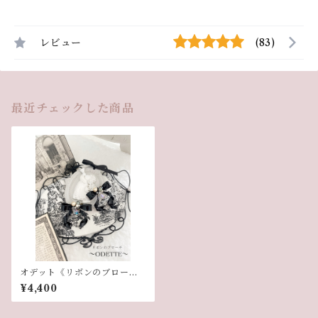
レビュー
(83)
最近チェックした商品
オデット《リボンのブロー
チ》
¥4,400