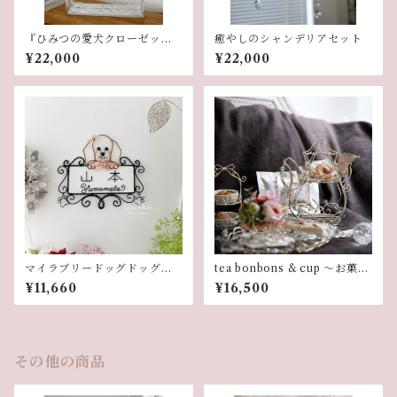
『ひみつの愛犬クローゼッ
癒やしのシャンデリアセット
ト』（トイプードル）
¥22,000
¥22,000
マイラブリードッグドッグサ
tea bonbons & cup 〜お菓子
イン【シングル】ダックス
の扉から〜
¥11,660
¥16,500
その他の商品