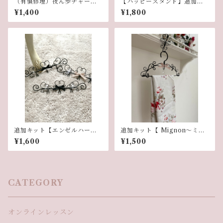
（有償修理）夜ん歩チャーム
【ハッピースタンド】追加キ
部品交換
ット
¥1,400
¥1,800
追加キット【エンゼルハート
追加キット【 Mignon〜ミニ
のミニフック】
ハンガー〜】
¥1,600
¥1,500
CATEGORY
オンラインレッスン