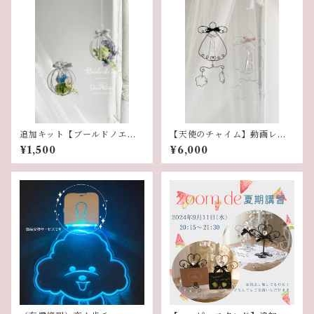
追加キット【ブールドノエ
【天使のチャイム】動画レッ
ル】
スン
¥1,500
¥6,000