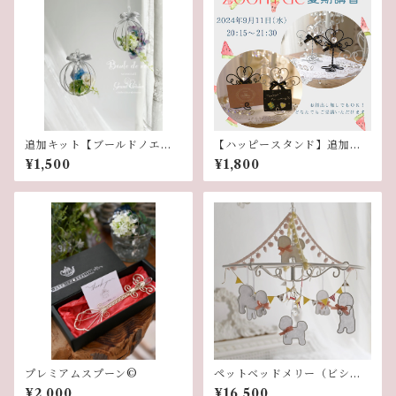
追加キット【ブールドノエ
【ハッピースタンド】追加キ
ル】
ット
¥1,500
¥1,800
プレミアムスプーン©︎
ペットベッドメリー（ビショ
ンフリーゼ）
¥2,000
¥16,500