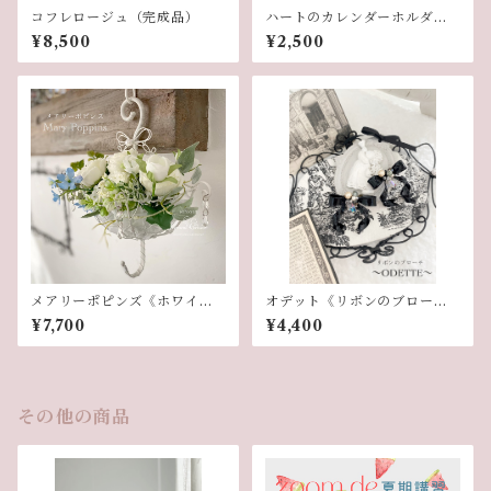
コフレロージュ（完成品）
ハートのカレンダーホルダー
（単品）
¥8,500
¥2,500
メアリーポピンズ《ホワイ
オデット《リボンのブロー
ト》
チ》
¥7,700
¥4,400
その他の商品