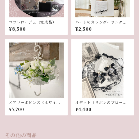
コフレロージュ（完成品）
ハートのカレンダーホルダー
（単品）
¥8,500
¥2,500
メアリーポピンズ《ホワイ
オデット《リボンのブロー
ト》
チ》
¥7,700
¥4,400
その他の商品