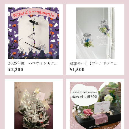
2025年度 ハロウィン★ナイ
追加キット【ブールドノエ
トレッスン
ル】
¥2,200
¥1,500