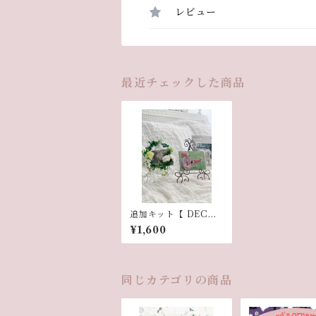
レビュー
最近チェックした商品
追加キット【 DECOR
E〜ミニイーゼル〜】
¥1,600
同じカテゴリの商品