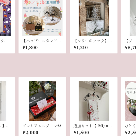
ロウィ
【ハッピースタンド】
【ツリーのフック】追
【ブ
スン
追加キット
加キット
¥1,800
¥1,210
¥5,7
ム】動
プレミアムスプーン©︎
追加キット【 Migno
ひとく
n〜ミニハンガー〜】
¥2,000
¥1,500
¥2,5