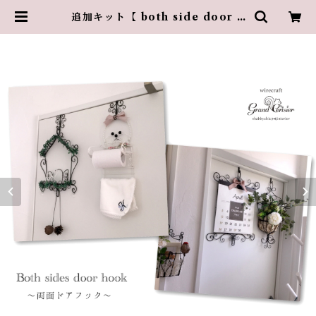
追加キット【 both side door h
ook〜両面ドアフック〜】 | 葉山の
アトリエ・グランスリズエ