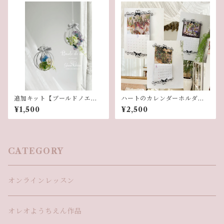
追加キット【ブールドノエ
ハートのカレンダーホルダー
ル】
（単品）
¥1,500
¥2,500
CATEGORY
オンラインレッスン
オレオようちえん作品