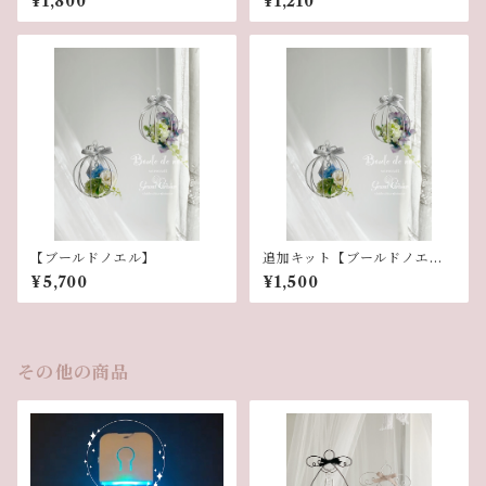
¥1,800
¥1,210
【ブールドノエル】
追加キット【ブールドノエ
ル】
¥5,700
¥1,500
その他の商品