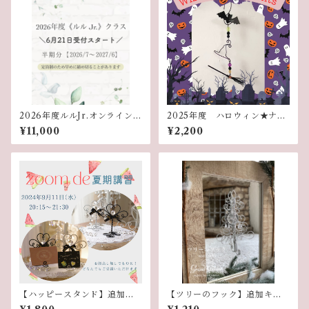
2026年度ルルJr.オンラインク
2025年度 ハロウィン★ナイ
ラス講座
トレッスン
¥11,000
¥2,200
【ハッピースタンド】追加キ
【ツリーのフック】追加キッ
ット
ト