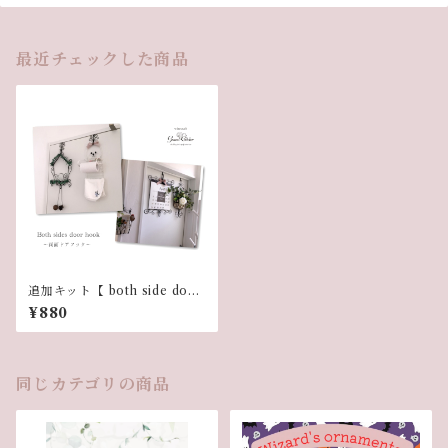
最近チェックした商品
追加キット【 both side door
hook〜両面ドアフック〜】
¥880
同じカテゴリの商品