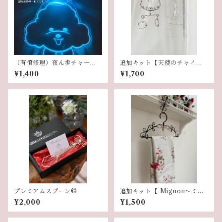
（有償修理）夜ん歩チャーム
追加キット【天使のチャイ
部品交換
ム】
¥1,400
¥1,700
プレミアムスプーン©︎
追加キット【 Mignon〜ミニ
ハンガー〜】
¥2,000
¥1,500