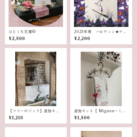
ひとくち花壇©︎
2025年度 ハロウィン★ナイ
トレッスン
¥2,500
¥2,200
【ツリーのフック】追加キッ
追加キット【 Mignon〜ミニ
ト
ハンガー〜】
¥1,210
¥1,500