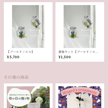
【ブールドノエル】
追加キット【ブールドノエ
ル】
¥5,700
¥1,500
その他の商品