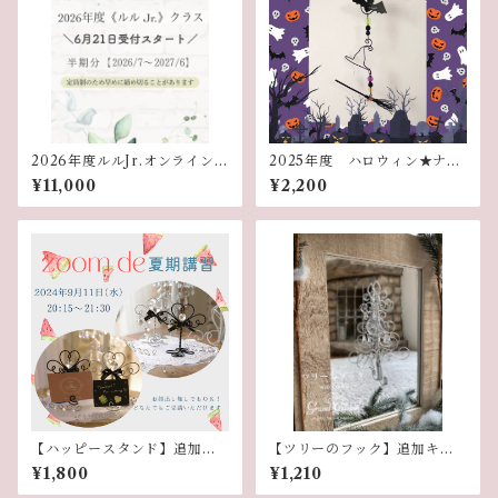
2026年度ルルJr.オンラインク
2025年度 ハロウィン★ナイ
ラス講座
トレッスン
¥11,000
¥2,200
【ハッピースタンド】追加キ
【ツリーのフック】追加キッ
ット
ト
¥1,800
¥1,210